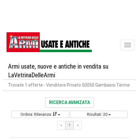
Toggl
naviga
Armi usate, nuove e antiche in vendita su
LaVetrinaDelleArmi
Trovate 1 offerte
- Venditore Privato 50050 Gambassi Terme
RICERCA AVANZATA
Ordina: Rilevanza
Risultati: 20
«
1
«