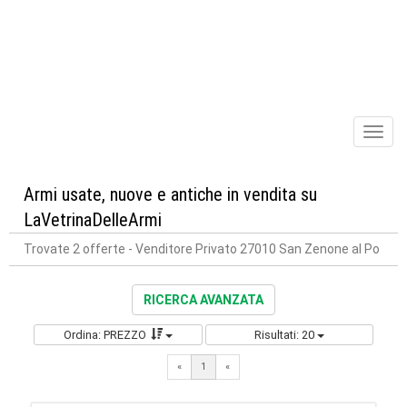
Toggl
naviga
Armi usate, nuove e antiche in vendita su
LaVetrinaDelleArmi
Trovate 2 offerte
- Venditore Privato 27010 San Zenone al Po
RICERCA AVANZATA
Ordina: PREZZO
Risultati: 20
«
1
«