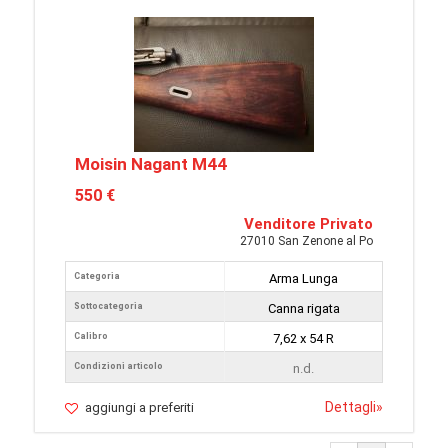
Moisin Nagant M44
550 €
Venditore Privato
27010 San Zenone al Po
Categoria
Arma Lunga
Sottocategoria
Canna rigata
Calibro
7,62 x 54 R
Condizioni articolo
n.d.
Dettagli
»
aggiungi a preferiti