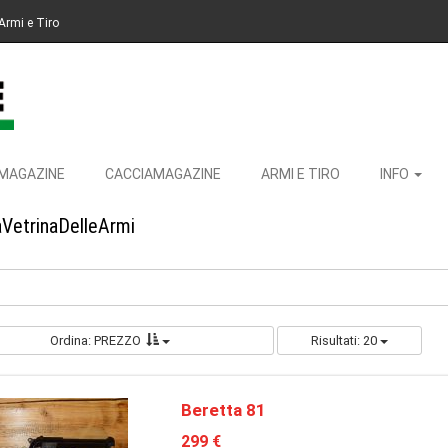
Armi e Tiro
MAGAZINE
CACCIAMAGAZINE
ARMI E TIRO
INFO
aVetrinaDelleArmi
Ordina: PREZZO
Risultati: 20
Beretta 81
299 €