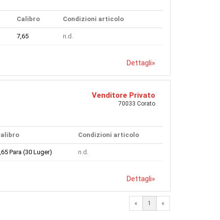
Calibro
Condizioni articolo
7,65
n.d.
Dettagli
»
Venditore Privato
70033 Corato
alibro
Condizioni articolo
,65 Para (30 Luger)
n.d.
Dettagli
»
«
1
«