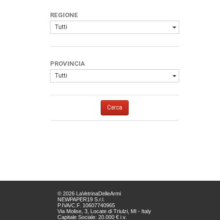
REGIONE
Tutti
PROVINCIA
Tutti
Cerca
© 2026 LaVetrinaDelleArmi
NEWPAPER19 S.r.l.
P.IVA/C.F. 10607740965
Via Molise, 3, Locate di Triulzi, MI - Italy
Capitale Sociale: 20.000 € i.v.