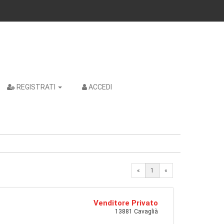
REGISTRATI
ACCEDI
«
1
«
Venditore Privato
13881 Cavaglià