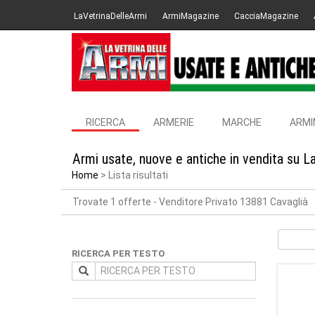
LaVetrinaDelleArmi
ArmiMagazine
CacciaMagazine
RICERCA
ARMERIE
MARCHE
ARMI
Armi usate, nuove e antiche in vendita su L
Home
Lista risultati
Trovate 1 offerte
- Venditore Privato 13881 Cavaglià
RICERCA PER TESTO