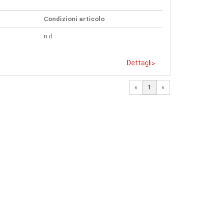
Condizioni articolo
n.d.
Dettagli
»
«
1
«