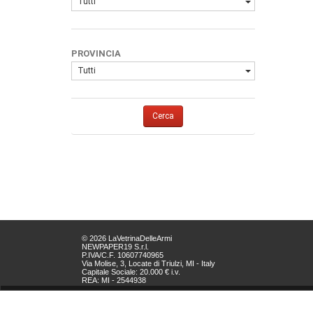
Tutti
PROVINCIA
Tutti
Cerca
© 2026 LaVetrinaDelleArmi
NEWPAPER19 S.r.l.
P.IVA/C.F. 10607740965
Via Molise, 3, Locate di Triulzi, MI - Italy
Capitale Sociale: 20.000 € i.v.
REA: MI - 2544938
Servizio Clienti:
clienti@newpaper19.it
Tel Servizio Clienti: