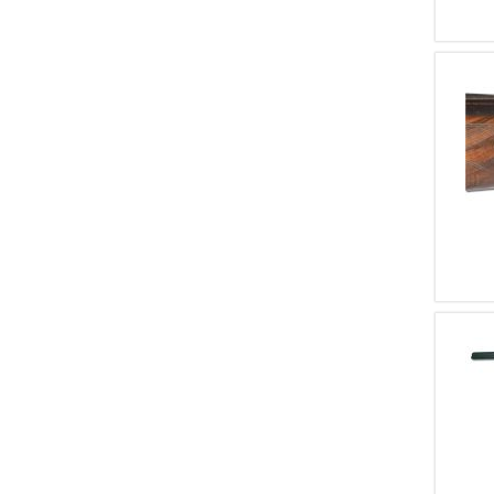
D'ARMES
3
PARKER BROS
3
ARTIGIANALE
2
Baikal
2
Boss & Co.
2
Colt
2
Famars
2
Greener
2
High Standard
2
Jager
2
Marlin
2
Pedersoli
2
Smith & Wesson
2
Bosis
2
Siace
2
F.lli Poli
2
Castellani
2
Di Maggio