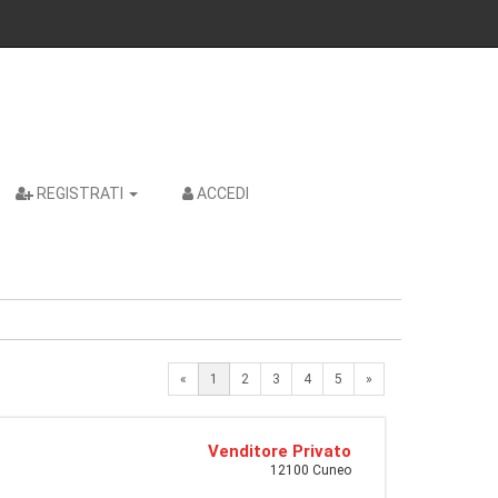
REGISTRATI
ACCEDI
Next
«
1
2
3
4
5
»
Venditore Privato
12100 Cuneo