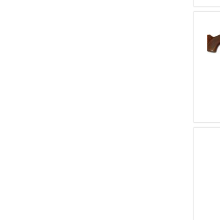
4
Aya
4
F.LLI GAMBA
4
PRANDELLI E GASPARINI
4
KEL TEC
4
ANTONIO ZOLI
3
FNA
3
Franz Sodia
3
Masquelier
3
Perugini & Visini
3
Yildiz
3
Investarm
3
Belleri
3
Scott & Son
3
COGSWELL & HARRISON
3
RAPETTI
3
GIGLIOLI E MONTAGNA
3
MANIFACTURE LIEGEOISE