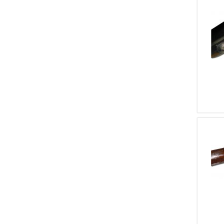
5
Zanoletti
5
Defourny
5
Toschi
5
Zanotti
5
Bayard
5
Darne
5
Daffini
5
RENATO GAMBA
4
Fausti
4
Saint Etienne
4
Purdey & Son
4
Belladonna
4
Fair
4
Francotte
4
Optima
4
Lorenzotti
4
Contento