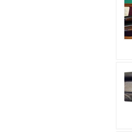
10
Mossberg
10
Remington
10
Zanotti Fabio
9
Gitti
9
BERNARDELLI V.SPA
7
F.lli Piotti
7
Holland & Holland
7
SDM
7
FN BROWNING
7
ZOLI ANTONIO
7
FN
6
Sauer & Sohn
6
Stoeger
6
Caesar Guerini
6
6
BENELLI, BENELLI ARMI
5
Ferlib
5
Sarasqueta