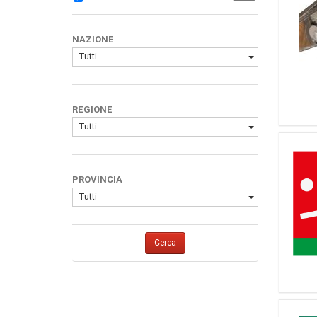
45
Browning (FN)
41
Winchester
NAZIONE
40
Browning
Tutti
39
Hatsan
30
Beretta Armi
25
Rizzini
REGIONE
25
Derya
Tutti
24
Gamba
23
Merkel
23
Zoli
PROVINCIA
23
(Marca Generica)
Tutti
21
Cosmi
21
BENELLI ARMI SPA
Cerca
20
Marocchi
11
Sabatti
11
Webley & Scott
10
Lebeau Courally