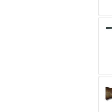
2
Cortesi
2
Charles Lancaster
2
Arrighi
2
Uzkon
2
Wilmart
2
Husan Arms
2
Iron Armi
2
Ugartechea
2
IWI
2
F.N.A.
2
SIMSON & CO.
2
WESTLEY RICHARDS
2
VARISCHI
2
LEFEVER ARMS CO.
2
W. & C. SCOTT & SON
2
ROTA LUCIANO
2
ZOLI ANGELO