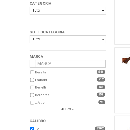
CATEGORIA
Tutti
SOTTOCATEGORIA
Tutti
MARCA
546
Beretta
212
Franchi
183
Benelli
159
Bernardelli
99
...Altro...
ALTRO
81
Fabarm
70
Breda
CALIBRO
59
Perazzi
2302
12