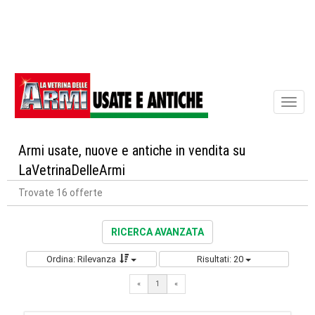
Toggl
naviga
Armi usate, nuove e antiche in vendita su
LaVetrinaDelleArmi
Trovate 16 offerte
RICERCA AVANZATA
Ordina: Rilevanza
Risultati: 20
«
1
«