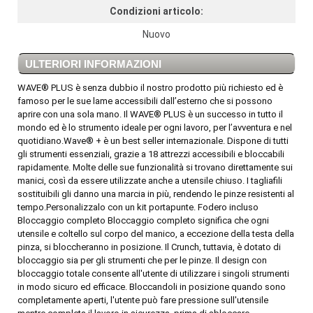
Condizioni articolo:
Nuovo
ULTERIORI INFORMAZIONI
WAVE® PLUS è senza dubbio il nostro prodotto più richiesto ed è
famoso per le sue lame accessibili dall’esterno che si possono
aprire con una sola mano. Il WAVE® PLUS è un successo in tutto il
mondo ed è lo strumento ideale per ogni lavoro, per l’avventura e nel
quotidiano.Wave® + è un best seller internazionale. Dispone di tutti
gli strumenti essenziali, grazie a 18 attrezzi accessibili e bloccabili
rapidamente. Molte delle sue funzionalità si trovano direttamente sui
manici, così da essere utilizzate anche a utensile chiuso. I tagliafili
sostituibili gli danno una marcia in più, rendendo le pinze resistenti al
tempo.Personalizzalo con un kit portapunte. Fodero incluso
Bloccaggio completo Bloccaggio completo significa che ogni
utensile e coltello sul corpo del manico, a eccezione della testa della
pinza, si bloccheranno in posizione. Il Crunch, tuttavia, è dotato di
bloccaggio sia per gli strumenti che per le pinze. Il design con
bloccaggio totale consente all'utente di utilizzare i singoli strumenti
in modo sicuro ed efficace. Bloccandoli in posizione quando sono
completamente aperti, l'utente può fare pressione sull'utensile