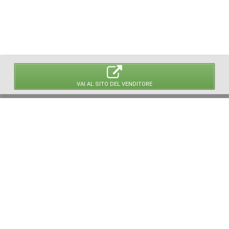
VAI AL SITO DEL VENDITORE
© 2026 LaVetrinaDelleArmi
NEWPAPER19 S.r.l.
P.IVA/C.F. 10607740965
Via Molise, 3, Locate di Triulzi, MI - Italy
Capitale Sociale: 20.000 € i.v.
REA: MI - 2544938
Servizio Clienti:
clienti@newpaper19.it
Tel Servizio Clienti:
+39 02 904 8111 - tasto 1