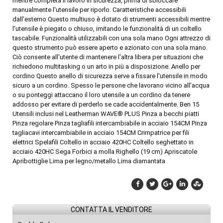
mentre completa il lavoro in sicurezza, prima di sbloccare
manualmente l'utensile per riporlo. Caratteristiche accessibili
dall'esterno Questo multiuso è dotato di strumenti accessibili mentre
l'utensile è piegato o chiuso, imitando le funzionalità di un coltello
tascabile. Funzionalità utilizzabili con una sola mano Ogni attrezzo di
questo strumento può essere aperto e azionato con una sola mano.
Ciò consente all'utente di mantenere l'altra libera per situazioni che
richiedono multitasking o un arto in più a disposizione. Anello per
cordino Questo anello di sicurezza serve a fissare l'utensile in modo
sicuro a un cordino. Spesso le persone che lavorano vicino all'acqua
o su ponteggi attaccano il loro utensile a un cordino da tenere
addosso per evitare di perderlo se cade accidentalmente. Ben 15
Utensili inclusi nel Leatherman WAVE® PLUS Pinza a becchi piatti
Pinza regolare Pinza tagliafili intercambiabile in acciaio 154CM Pinza
tagliacavi intercambiabile in acciaio 154CM Crimpatrice per fili
elettrici Spelafili Coltello in acciaio 420HC Coltello seghettato in
acciaio 420HC Sega Forbici a molla Righello (19 cm) Apriscatole
Apribottiglie Lima per legno/metallo Lima diamantata
CONTATTA IL VENDITORE