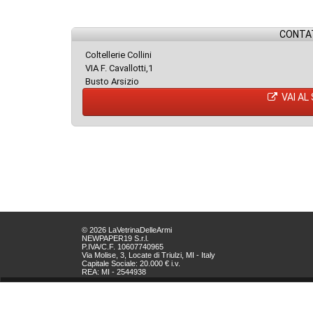
CONTAT
Coltellerie Collini
VIA F. Cavallotti,1
Busto Arsizio
VAI AL
© 2026 LaVetrinaDelleArmi
NEWPAPER19 S.r.l.
P.IVA/C.F. 10607740965
Via Molise, 3, Locate di Triulzi, MI - Italy
Capitale Sociale: 20.000 € i.v.
REA: MI - 2544938
Servizio Clienti:
clienti@newpaper19.it
Tel Servizio Clienti:
+39 02 904 8111 - tasto 1