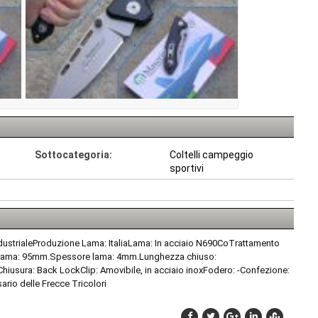
Sottocategoria:
Coltelli campeggio
sportivi
ndustrialeProduzione Lama: ItaliaLama: In acciaio N690CoTrattamento
za lama: 95mm.Spessore lama: 4mm.Lunghezza chiuso:
iusura: Back LockClip: Amovibile, in acciaio inoxFodero: -Confezione:
ario delle Frecce Tricolori