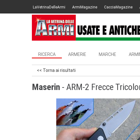
LaVetrinaDelleArmi
ArmiMagazine
CacciaMagazine
RICERCA
ARMERIE
MARCHE
ARMI
<< Torna ai risultati
Maserin
- ARM-2 Frecce Tricolor