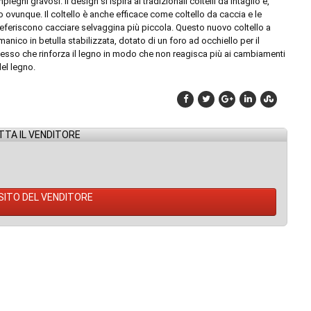
ieghi gravosi. Il design si ispira ai tradizionali coltelli da intaglio e,
ovunque. Il coltello è anche efficace come coltello da caccia e le
referiscono cacciare selvaggina più piccola. Questo nuovo coltello a
anico in betulla stabilizzata, dotato di un foro ad occhiello per il
rocesso che rinforza il legno in modo che non reagisca più ai cambiamenti
del legno.
TA IL VENDITORE
 SITO DEL VENDITORE