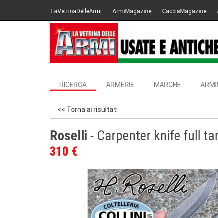
LaVetrinaDelleArmi
ArmiMagazine
CacciaMagazine
RICERCA
ARMERIE
MARCHE
ARMI
<< Torna ai risultati
Roselli
- Carpenter knife full ta
310 €