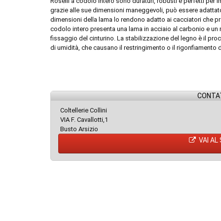
Roselli a codolo intero sono duraturi, robusti e perfetti per imp
grazie alle sue dimensioni maneggevoli, può essere adattato 
dimensioni della lama lo rendono adatto ai cacciatori che p
codolo intero presenta una lama in acciaio al carbonio e un m
fissaggio del cinturino. La stabilizzazione del legno è il p
di umidità, che causano il restringimento o il rigonfiamento 
CONTAT
Coltellerie Collini
VIA F. Cavallotti,1
Busto Arsizio
VAI AL