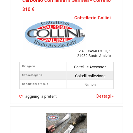
carbonio con lama in SanMai - coltello
310 €
Coltellerie Collini
VIA F. CAVALLOTTI, 1
21052 Busto Arsizio
Categoria
Coltelli e Accessori
Sottocategoria
Coltelli collezione
Condizioni articolo
Nuovo
Dettagli
»
aggiungi a preferiti