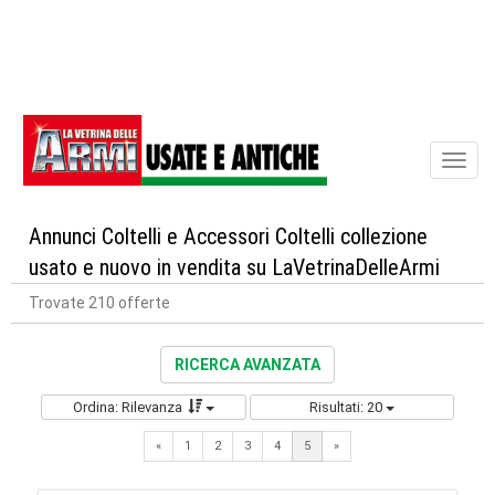
Toggl
naviga
Annunci Coltelli e Accessori Coltelli collezione
usato e nuovo in vendita su LaVetrinaDelleArmi
Trovate 210 offerte
RICERCA AVANZATA
Ordina: Rilevanza
Risultati: 20
Previous
Next
«
1
2
3
4
5
»