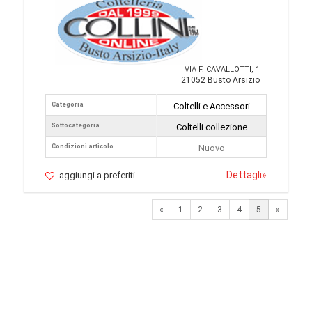
VIA F. CAVALLOTTI, 1
21052 Busto Arsizio
Categoria
Coltelli e Accessori
Sottocategoria
Coltelli collezione
Condizioni articolo
Nuovo
Dettagli
»
aggiungi a preferiti
Previous
Next
«
1
2
3
4
5
»