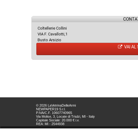
CONTAT
Coltellerie Collini
VIA F. Cavallotti,1
Busto Arsizio
VAI AL
© 2026 LaVetrinaDelleArmi
NEWPAPER19 S.r.l.
P.IVA/C.F. 10607740965
Via Molise, 3, Locate di Triulzi, MI - Italy
Capitale Sociale: 20.000 € i.v.
REA: MI - 2544938
Servizio Clienti:
clienti@newpaper19.it
Tel Servizio Clienti: