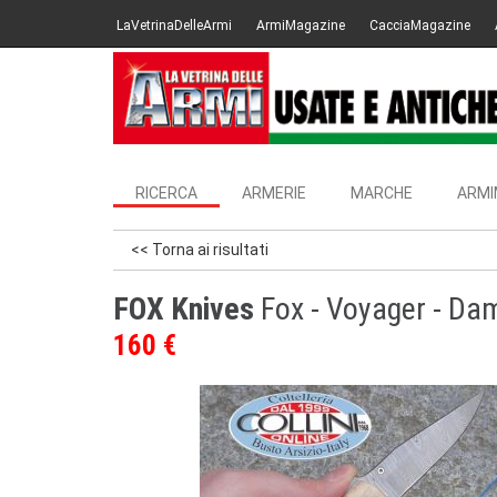
LaVetrinaDelleArmi
ArmiMagazine
CacciaMagazine
RICERCA
ARMERIE
MARCHE
ARMI
<< Torna ai risultati
FOX Knives
Fox - Voyager - Dam
160 €