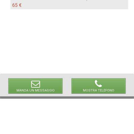
65 €
MANDA UN MESSAGGIO
MOSTRA TELEFONO
© 2026 LaVetrinaDelleArmi
NEWPAPER19 S.r.l.
P.IVA/C.F. 10607740965
Via Molise, 3, Locate di Triulzi, MI - Italy
Capitale Sociale: 20.000 € i.v.
REA: MI - 2544938