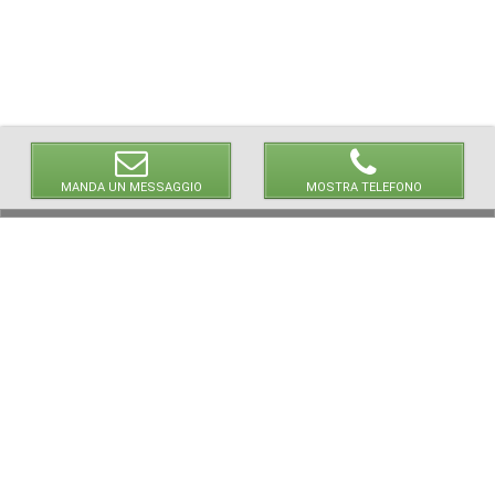
MANDA UN MESSAGGIO
MOSTRA TELEFONO
© 2026 LaVetrinaDelleArmi
NEWPAPER19 S.r.l.
P.IVA/C.F. 10607740965
Via Molise, 3, Locate di Triulzi, MI - Italy
Capitale Sociale: 20.000 € i.v.
REA: MI - 2544938
Servizio Clienti:
clienti@newpaper19.it
Tel Servizio Clienti:
+39 02 904 8111 - tasto 1