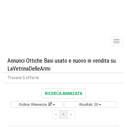
Toggl
naviga
Annunci Ottiche Basi usato e nuovo in vendita su
LaVetrinaDelleArmi
Trovate 5 offerte
RICERCA AVANZATA
Ordina: Rilevanza
Risultati: 20
«
1
«