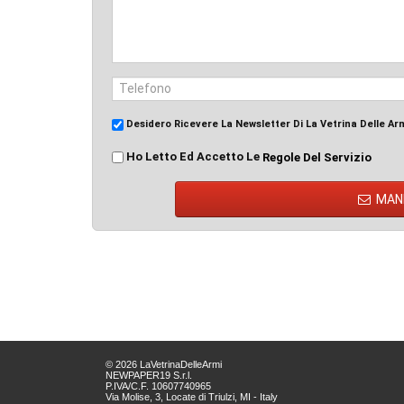
Desidero Ricevere La Newsletter Di La Vetrina Delle Ar
Ho Letto Ed Accetto Le
Regole Del Servizio
MAN
© 2026 LaVetrinaDelleArmi
NEWPAPER19 S.r.l.
P.IVA/C.F. 10607740965
Via Molise, 3, Locate di Triulzi, MI - Italy