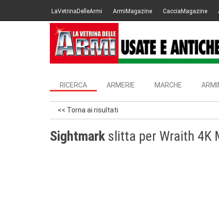
LaVetrinaDelleArmi
ArmiMagazine
CacciaMagazine
RICERCA
ARMERIE
MARCHE
ARMI
<< Torna ai risultati
Sightmark
slitta per Wraith 4K 