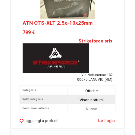
ATN OTS-XLT 2.5x-10x25mm
799 €
Strikeforce srls
Via Nettunense 132
00075 LANUVIO (RM)
Categoria
Ottiche
Sottocategoria
Visori notturni
Condizioni articolo
Nuovo
Dettagli
»
aggiungi a preferiti