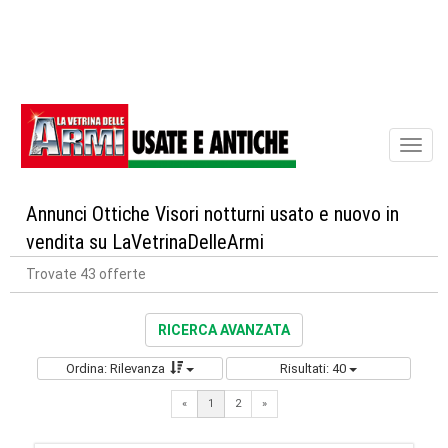
Toggl
naviga
Annunci Ottiche Visori notturni usato e nuovo in
vendita su LaVetrinaDelleArmi
Trovate 43 offerte
RICERCA AVANZATA
Ordina: Rilevanza
Risultati: 40
Next
«
1
2
»