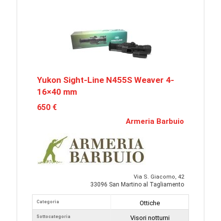
Yukon Sight-Line N455S Weaver 4-
16×40 mm
650 €
Armeria Barbuio
Via S. Giacomo, 42
33096 San Martino al Tagliamento
Categoria
Ottiche
Sottocategoria
Visori notturni