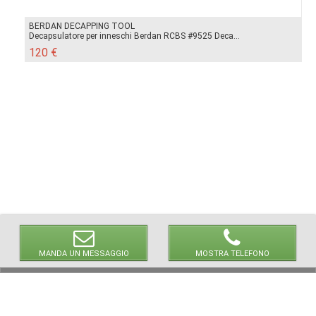
BERDAN DECAPPING TOOL
Decapsulatore per inneschi Berdan RCBS #9525 Deca...
120 €
MANDA UN MESSAGGIO
MOSTRA TELEFONO
© 2026 LaVetrinaDelleArmi
NEWPAPER19 S.r.l.
P.IVA/C.F. 10607740965