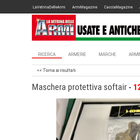
LaVetrinaDelleArmi
ArmiMagazine
CacciaMagazine
RICERCA
ARMERIE
MARCHE
ARMI
<< Torna ai risultati
Maschera protettiva softair
1