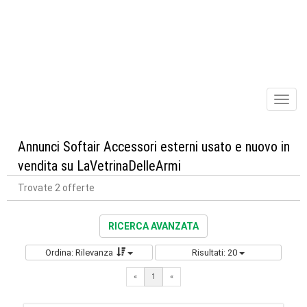
Toggl
naviga
Annunci Softair Accessori esterni usato e nuovo in
vendita su LaVetrinaDelleArmi
Trovate 2 offerte
RICERCA AVANZATA
Ordina: Rilevanza
Risultati: 20
«
1
«