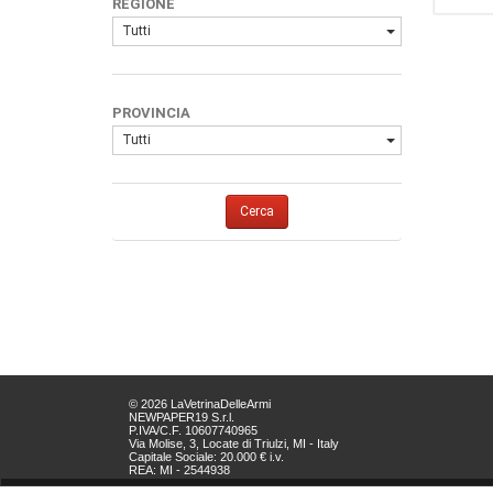
REGIONE
Tutti
PROVINCIA
Tutti
Cerca
© 2026 LaVetrinaDelleArmi
NEWPAPER19 S.r.l.
P.IVA/C.F. 10607740965
Via Molise, 3, Locate di Triulzi, MI - Italy
Capitale Sociale: 20.000 € i.v.
REA: MI - 2544938