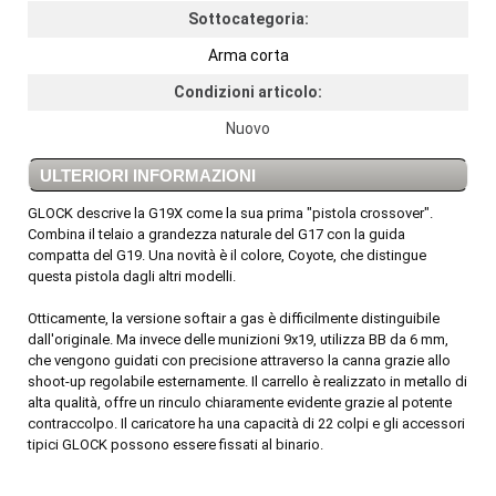
Sottocategoria:
Arma corta
Condizioni articolo:
Nuovo
ULTERIORI INFORMAZIONI
GLOCK descrive la G19X come la sua prima "pistola crossover".
Combina il telaio a grandezza naturale del G17 con la guida
compatta del G19. Una novità è il colore, Coyote, che distingue
questa pistola dagli altri modelli.
Otticamente, la versione softair a gas è difficilmente distinguibile
dall'originale. Ma invece delle munizioni 9x19, utilizza BB da 6 mm,
che vengono guidati con precisione attraverso la canna grazie allo
shoot-up regolabile esternamente. Il carrello è realizzato in metallo di
alta qualità, offre un rinculo chiaramente evidente grazie al potente
contraccolpo. Il caricatore ha una capacità di 22 colpi e gli accessori
tipici GLOCK possono essere fissati al binario.