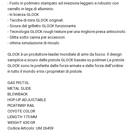
- Fusto in polimero stampato ad iniezione leggero e robusto con
carrello in lega di alluminio.
- In licenza GLOCK
- Tacche di mira GLOCK originali.
- Sicura del grilletto GLOCK funzionante.
- Tecnologia GLOCK rough texture per una migliore presa antiscivolo.
- Slitta sotto canna per accessori.
- ottima simulazione di rinculo
GLOCK è un produttore leader mondiale di armi da fuoco. Il design
semplice e sicuro delle pistole GLOCK basate su polimeri Le pistole
GLOCK sono le preferite dalle forze armate e dalle forze dell'ordine
in tutto il mondo e tra i proprietari di pistole.
GAS PISTOL
METAL SLIDE
BLOWBACK
HOP-UP ADJUSTABLE
PICATINNY RAIL
COYOTE COLOR
LENGTH 175 MM
WEIGHT 630 GR
Codice Articolo: UM 26459