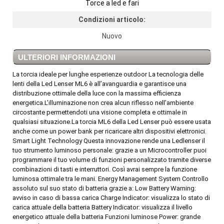
Torce a led e fari
Condizioni articolo:
Nuovo
ULTERIORI INFORMAZIONI
La torcia ideale per lunghe esperienze outdoor La tecnologia delle
lenti della Led Lenser ML6 è all’avanguardia e garantisce una
distribuzione ottimale della luce con la massima efficienza
energetica.L’illuminazione non crea alcun riflesso nell’ambiente
circostante permettendoti una visione completa e ottimale in
qualsiasi situazione.La torcia ML6 della Led Lenser può essere usata
anche come un power bank per ricaricare altri dispositivi elettronici.
Smart Light Technology Questa innovazione rende una Ledlenser il
tuo strumento luminoso personale: grazie a un Microcontroller puoi
programmare il tuo volume di funzioni personalizzato tramite diverse
combinazioni di tasti e interruttori. Così avrai sempre la funzione
luminosa ottimale tra le mani. Energy Management System Controllo
assoluto sul suo stato di batteria grazie a: Low Battery Warning:
avviso in caso di bassa carica Charge Indicator: visualizza lo stato di
carica attuale della batteria Battery Indicator: visualizza il livello
energetico attuale della batteria Funzioni luminose Power: grande