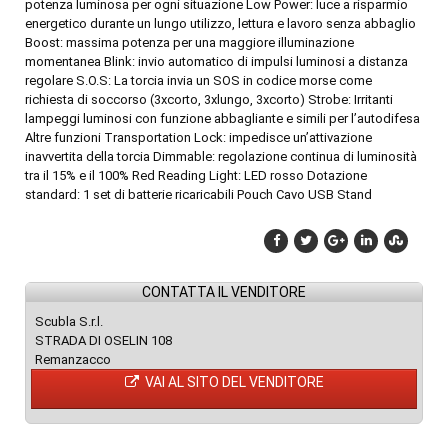
potenza luminosa per ogni situazione Low Power: luce a risparmio
energetico durante un lungo utilizzo, lettura e lavoro senza abbaglio
Boost: massima potenza per una maggiore illuminazione
momentanea Blink: invio automatico di impulsi luminosi a distanza
regolare S.O.S: La torcia invia un SOS in codice morse come
richiesta di soccorso (3xcorto, 3xlungo, 3xcorto) Strobe: Irritanti
lampeggi luminosi con funzione abbagliante e simili per l’autodifesa
Altre funzioni Transportation Lock: impedisce un’attivazione
inavvertita della torcia Dimmable: regolazione continua di luminosità
tra il 15% e il 100% Red Reading Light: LED rosso Dotazione
standard: 1 set di batterie ricaricabili Pouch Cavo USB Stand
CONTATTA IL VENDITORE
Scubla S.r.l.
STRADA DI OSELIN 108
Remanzacco
VAI AL SITO DEL VENDITORE