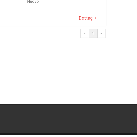
Nuovo
Dettagli
»
«
1
«