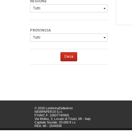
REGIONE
Tutti
PROVINCIA
Tutti
Cerca
© 2026 LaVetrinaDelleArmi
NEWPAPER19 S.r.l.
P.IVA/C.F. 10607740965
Via Molise, 3, Locate di Triulzi, MI - Italy
Capitale Sociale: 20.000 € i.v.
REA: MI - 2544938