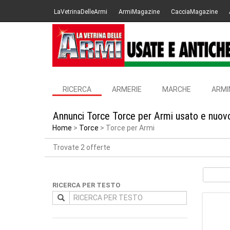
LaVetrinaDelleArmi
ArmiMagazine
CacciaMagazine
RICERCA
ARMERIE
MARCHE
ARMI
Annunci Torce Torce per Armi usato e nuovo
Home
Torce
Torce per Armi
Trovate 2 offerte
RICERCA PER TESTO