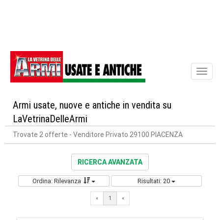
Toggl
naviga
Armi usate, nuove e antiche in vendita su
LaVetrinaDelleArmi
Trovate 2 offerte
- Venditore Privato 29100 PIACENZA
RICERCA AVANZATA
Ordina: Rilevanza
Risultati: 20
«
1
«