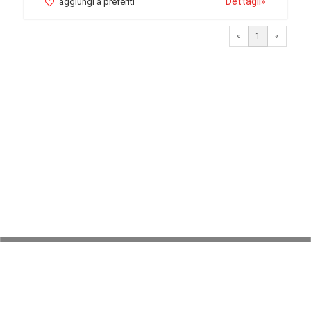
Dettagli
»
aggiungi a preferiti
«
1
«
© 2026 LaVetrinaDelleArmi
NEWPAPER19 S.r.l.
P.IVA/C.F. 10607740965
Via Molise, 3, Locate di Triulzi, MI - Italy
Capitale Sociale: 20.000 € i.v.
REA: MI - 2544938