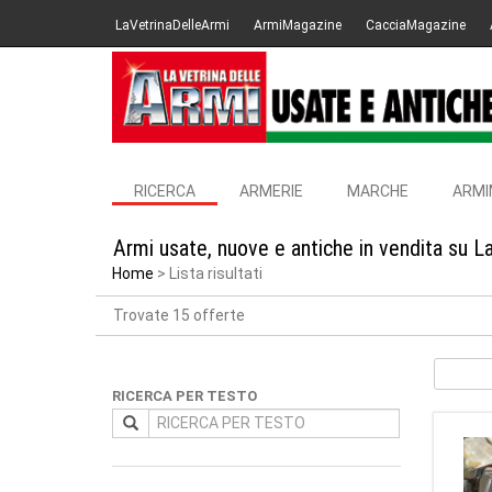
LaVetrinaDelleArmi
ArmiMagazine
CacciaMagazine
RICERCA
ARMERIE
MARCHE
ARMI
Armi usate, nuove e antiche in vendita su L
Home
Lista risultati
Trovate 15 offerte
RICERCA PER TESTO