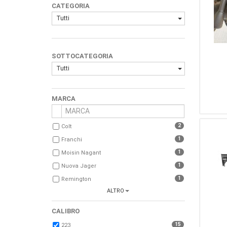
CATEGORIA
Tutti
SOTTOCATEGORIA
Tutti
MARCA
2
Colt
1
Franchi
1
Moisin Nagant
1
Nuova Jager
1
Remington
ALTRO
1
U.S.Army
1
Norinco
CALIBRO
1
ADC
15
223