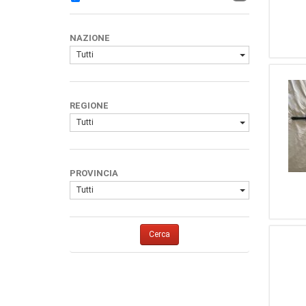
1
Olympic Arms
1
...Altro...
NAZIONE
1
Bushmaster
Tutti
1
Dyamond
1
A.S. ARMI SPORTIVE
1
SINO DEFENCE
REGIONE
MANUFACTURING
Tutti
PROVINCIA
Tutti
Cerca