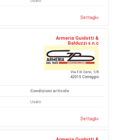
Usato
Dettagli
»
Armeria Guidotti &
Balduzzi s.n.c
Via F.lli Cervi, 1/B
42015 Correggio
Condizioni articolo
Usato
Dettagli
»
Armeria Guidotti &