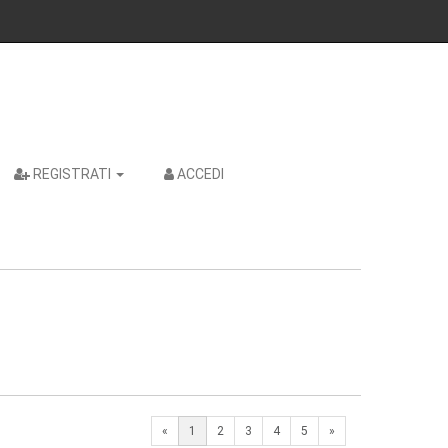
REGISTRATI
ACCEDI
Next
«
1
2
3
4
5
»