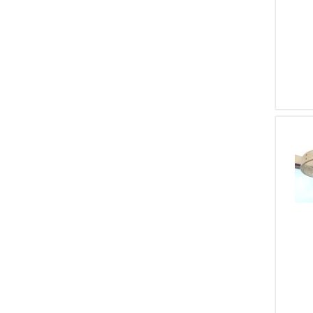
1
FN Herstal
1
Sauer
1
CAA
1
FN BROWNING
1
THOMPSON
1
Svörd