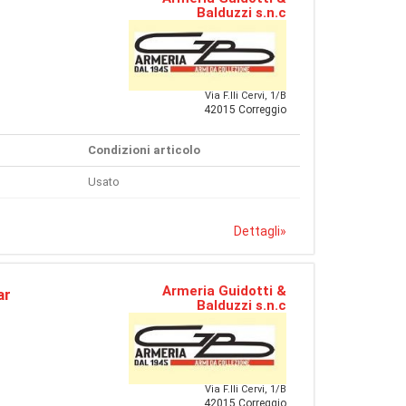
Balduzzi s.n.c
Via F.lli Cervi, 1/B
42015 Correggio
Condizioni articolo
Usato
Dettagli
»
Armeria Guidotti &
ar
Balduzzi s.n.c
Via F.lli Cervi, 1/B
42015 Correggio