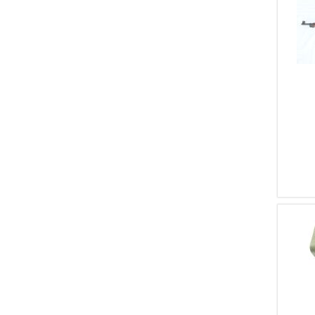
1
Imi
1
Marlin
1
Moisin Nagant
1
Mossberg
1
Savage
1
Star
1
Weatherby
1
Kongsberg
1
Manurhin
1
Howa
1
Underwood
1
Rast Gasser
1
Margolin
1
Saginaw
1
Castelli
1
Schmidt & Bender
1
GSG