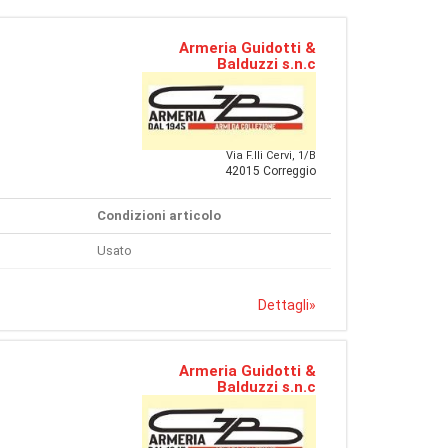
Armeria Guidotti &
Balduzzi s.n.c
Via F.lli Cervi, 1/B
42015 Correggio
Condizioni articolo
Usato
Dettagli
»
Armeria Guidotti &
Balduzzi s.n.c