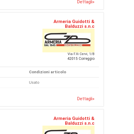
Dettagli
»
Armeria Guidotti &
Balduzzi s.n.c
Via F.lli Cervi, 1/B
42015 Correggio
Condizioni articolo
Usato
Dettagli
»
Armeria Guidotti &
Balduzzi s.n.c