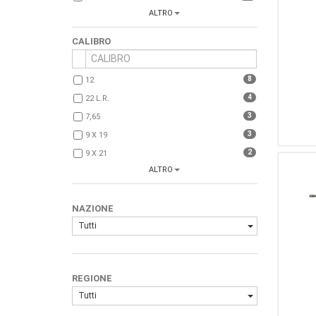
ALTRO
15
Mauser
11
Colt
CALIBRO
7
Schmidt Rubin
6
FN
8
12
5
Carl Gustafs
4
22 L.r.
5
Walther
3
7,65
5
Winchester
3
9 X 19
4
Smith & Wesson
2
9 X 21
4
Springfield
ALTRO
1
7,65 Para (30 Luger)
4
MOSIN NAGANT
1
45 ACP
4
BERTHIER
NAZIONE
1
270 Winc.
3
Heckler & Koch
Tutti
1
6,5 X 55
3
Husqvarna
3
Vetterli
3
Webley & Scott
REGIONE
3
Steyr
Tutti
3
Simonov