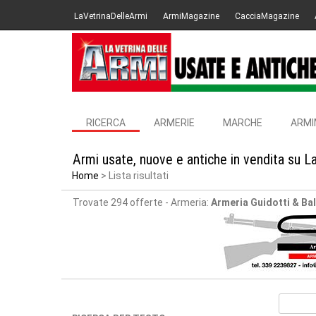
LaVetrinaDelleArmi
ArmiMagazine
CacciaMagazine
RICERCA
ARMERIE
MARCHE
ARMI
Armi usate, nuove e antiche in vendita su L
Home
Lista risultati
Trovate 294 offerte
- Armeria:
Armeria Guidotti & Bal