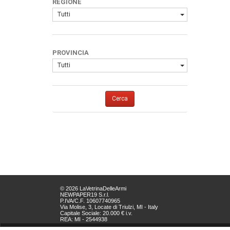
REGIONE
Tutti
PROVINCIA
Tutti
Cerca
© 2026 LaVetrinaDelleArmi
NEWPAPER19 S.r.l.
P.IVA/C.F. 10607740965
Via Molise, 3, Locate di Triulzi, MI - Italy
Capitale Sociale: 20.000 € i.v.
REA: MI - 2544938