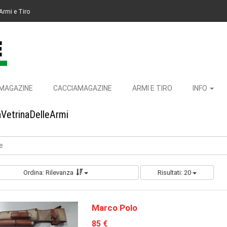
Armi e Tiro
MAGAZINE
CACCIAMAGAZINE
ARMI E TIRO
INFO
aVetrinaDelleArmi
e
Ordina: Rilevanza
Risultati: 20
Marco Polo
85 €