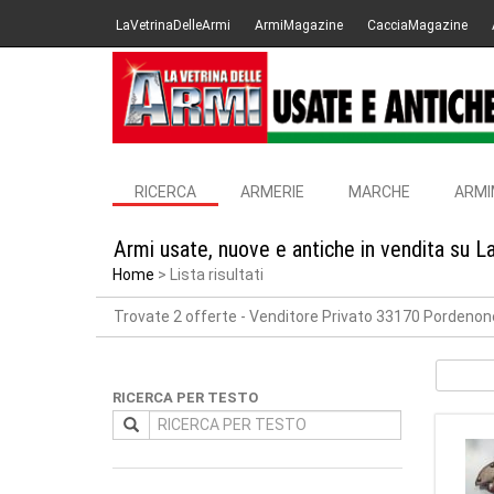
LaVetrinaDelleArmi
ArmiMagazine
CacciaMagazine
RICERCA
ARMERIE
MARCHE
ARMI
Armi usate, nuove e antiche in vendita su L
Home
Lista risultati
Trovate 2 offerte
- Venditore Privato 33170 Pordenon
RICERCA PER TESTO