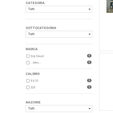
CATEGORIA
Tutti
SOTTOCATEGORIA
Tutti
MARCA
1
Sig Sauer
1
...Altro...
CALIBRO
1
9 X 21
1
223
NAZIONE
Tutti