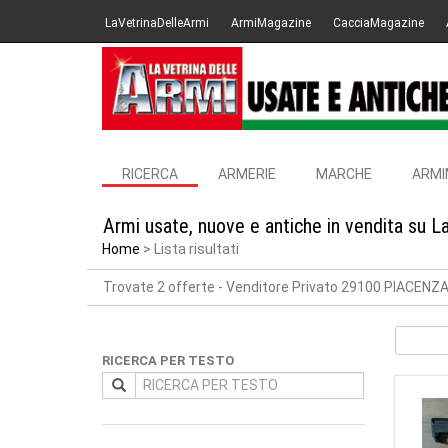
LaVetrinaDelleArmi
ArmiMagazine
CacciaMagazine
RICERCA
ARMERIE
MARCHE
ARMI
Armi usate, nuove e antiche in vendita su L
Home
Lista risultati
Trovate 2 offerte
- Venditore Privato 29100 PIACENZ
RICERCA PER TESTO