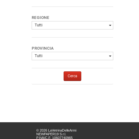
REGIONE
Tutti
PROVINCIA
Tutti
Cerca
© 2026 LaVetrinaDelleArmi
NEWPAPER19 S.r.l.
P.IVA/C.F. 10607740965