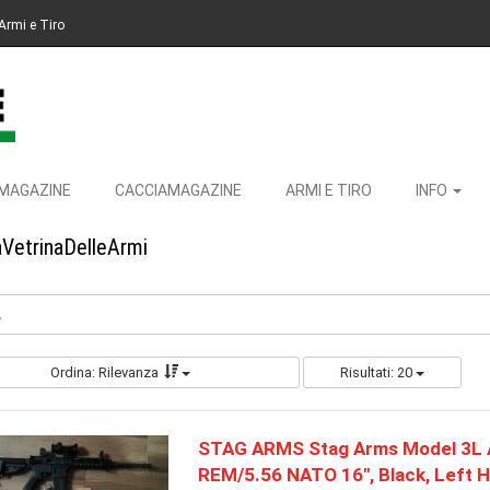
Armi e Tiro
MAGAZINE
CACCIAMAGAZINE
ARMI E TIRO
INFO
aVetrinaDelleArmi
A
Ordina: Rilevanza
Risultati: 20
STAG ARMS Stag Arms Model 3L 
REM/5.56 NATO 16", Black, Left H