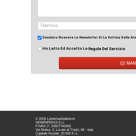
Desidero Ricevere La Newsletter Di La Vetrina Delle Ar
Ho Letto Ed Accetto Le
Regole Del Servizio
MAN
© 2026 LaVetrinaDelleArmi
NEWPAPER19 S.r.l.
P.IVA/C.F. 10607740965
Via Molise, 3, Locate di Triulzi, MI - Italy
Capitale Sociale: 20.000 € i.v.