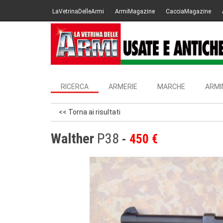
LaVetrinaDelleArmi
ArmiMagazine
CacciaMagazine
RICERCA
ARMERIE
MARCHE
ARMI
<< Torna ai risultati
Walther
P38
450 €