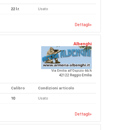
22 l.r.
Usato
Dettagli
»
Albenghi
Via Emilia all'Ospizio 66/A
42122 Reggio Emilia
Calibro
Condizioni articolo
10
Usato
Dettagli
»