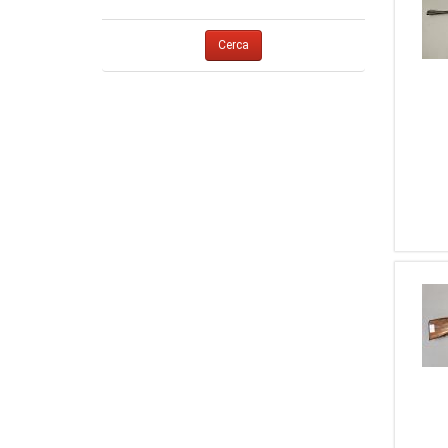
1
Thompson Center
1
8 X 68 S
1
Webley & Scott
1
380
Cerca
1
Weihrauch
1
7,63 Mauser
1
Winchester
1
7,65
1
Zoli
1
9 Steyr
1
Zanotti Fabio
1
5,5 Aria Compressa
1
Piccardi
1
9,3 X 74 R
1
Haenel
1
10
1
Abbiatico & Salvinelli
1
...Altro...
1
Mapiz
1
Ugartechea
1
BERNARDELLI V.SPA
1