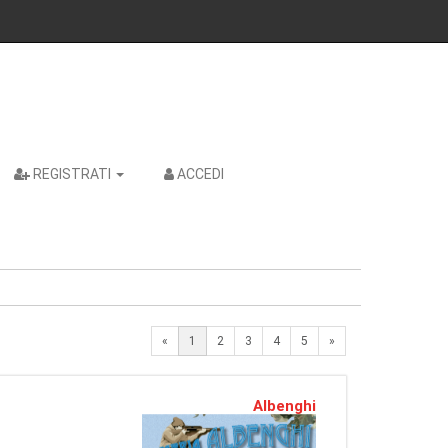
REGISTRATI
ACCEDI
Next
«
1
2
3
4
5
»
Albenghi