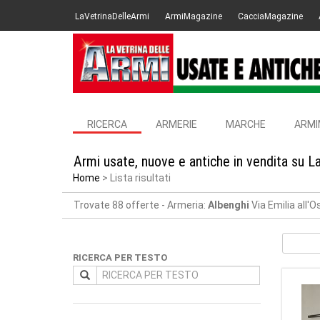
LaVetrinaDelleArmi
ArmiMagazine
CacciaMagazine
RICERCA
ARMERIE
MARCHE
ARMI
Armi usate, nuove e antiche in vendita su L
Home
Lista risultati
Trovate 88 offerte
- Armeria:
Albenghi
Via Emilia all'
RICERCA PER TESTO