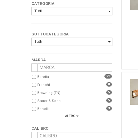
CATEGORIA
Tutti
SOTTOCATEGORIA
Tutti
MARCA
22
Beretta
8
Franchi
5
Browning (FN)
5
Sauer & Sohn
3
Benelli
ALTRO
3
Sako
3
Smith & Wesson
CALIBRO
3
Weatherby