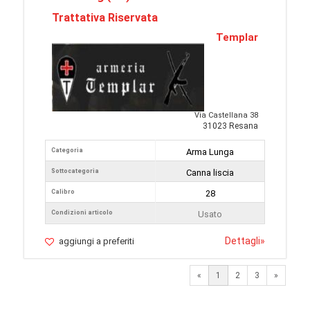
Trattativa Riservata
Templar
Via Castellana 38
31023 Resana
Categoria
Arma Lunga
Sottocategoria
Canna liscia
Calibro
28
Condizioni articolo
Usato
Dettagli
»
aggiungi a preferiti
Next
«
1
2
3
»