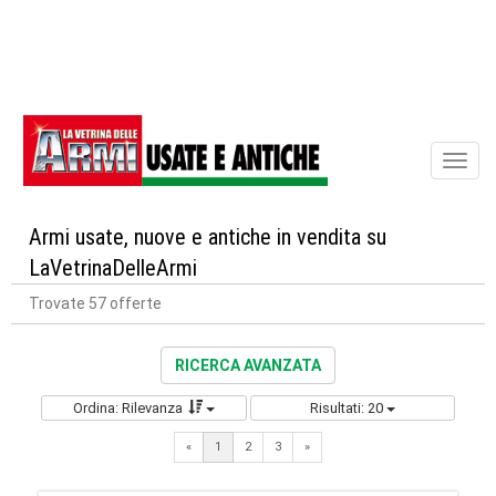
Toggl
naviga
Armi usate, nuove e antiche in vendita su
LaVetrinaDelleArmi
Trovate 57 offerte
RICERCA AVANZATA
Ordina: Rilevanza
Risultati: 20
Next
«
1
2
3
»