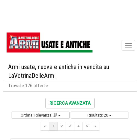
Toggl
naviga
Armi usate, nuove e antiche in vendita su
LaVetrinaDelleArmi
Trovate 176 offerte
RICERCA AVANZATA
Ordina: Rilevanza
Risultati: 20
Next
«
1
2
3
4
5
»