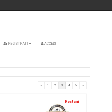
REGISTRATI
ACCEDI
Previous
Next
«
1
2
3
4
5
»
Restani