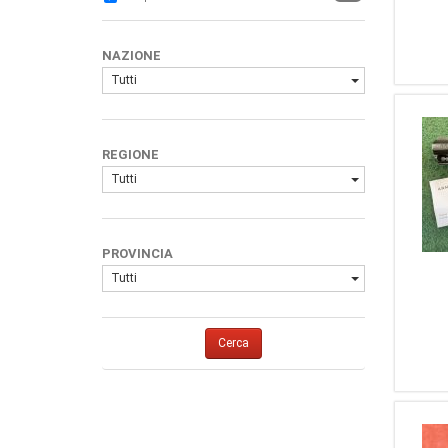
4
Weihrauch
3
Smith And Wesson
NAZIONE
3
SMITH&WESSON
Tutti
2
Arminius
2
Astra
2
Dan Wesson
REGIONE
2
Rossi
Tutti
2
Sauer & Sohn
2
Franchi LLama
1
Korth
PROVINCIA
1
Uberti
Tutti
1
Manurhin
1
Rock Island Armory
Cerca
1
...Altro...