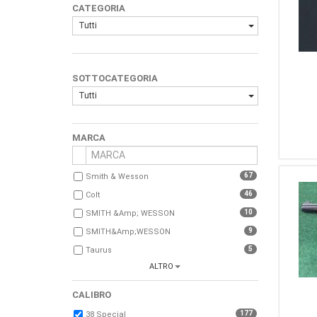
CATEGORIA
Tutti
SOTTOCATEGORIA
Tutti
MARCA
67
Smith & Wesson
46
Colt
10
SMITH &amp; WESSON
9
SMITH&amp;WESSON
5
Taurus
ALTRO
5
SMITH E WESSON
4
Franchi
CALIBRO
4
Ruger
177
38 Special