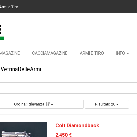
Armi e Tiro
MAGAZINE
CACCIAMAGAZINE
ARMI E TIRO
INFO
aVetrinaDelleArmi
Ordina: Rilevanza
Risultati: 20
Colt Diamondback
2.450 €