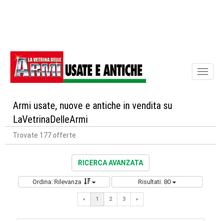
Toggl
naviga
Armi usate, nuove e antiche in vendita su
LaVetrinaDelleArmi
Trovate 177 offerte
RICERCA AVANZATA
Ordina: Rilevanza
Risultati: 80
Next
«
1
2
3
»