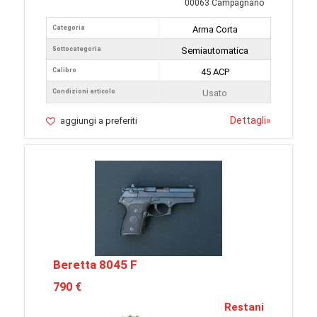
00063 Campagnano
Categoria
Arma Corta
Sottocategoria
Semiautomatica
Calibro
45 ACP
Condizioni articolo
Usato
Dettagli
»
aggiungi a preferiti
Beretta 8045 F
790 €
Restani