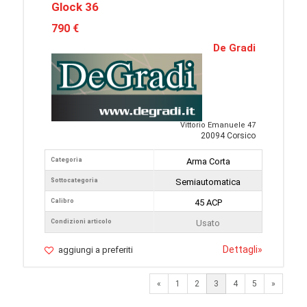
Glock 36
790 €
De Gradi
Vittorio Emanuele 47
20094 Corsico
Categoria
Arma Corta
Sottocategoria
Semiautomatica
Calibro
45 ACP
Condizioni articolo
Usato
Dettagli
»
aggiungi a preferiti
Previous
Next
«
1
2
3
4
5
»