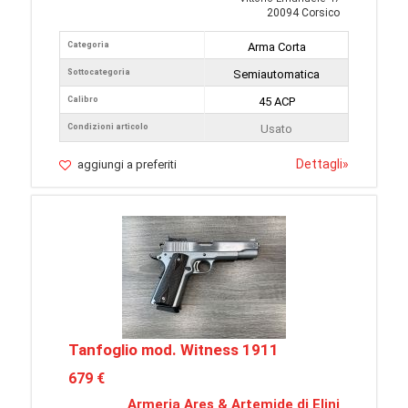
20094 Corsico
Categoria
Arma Corta
Sottocategoria
Semiautomatica
Calibro
45 ACP
Condizioni articolo
Usato
Dettagli
»
aggiungi a preferiti
Tanfoglio mod. Witness 1911
679 €
Armeria Ares & Artemide di Elini