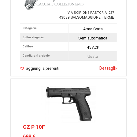
VIA SCIPIONE PASTORIA, 267
43039 SALSOMAGGIORE TERME
Categoria
Arma Corta
Sottocategoria
Semiautomatica
Calibro
45 ACP
Condizioni articolo
Usato
Dettagli
»
aggiungi a preferiti
CZ P 10F
699 €