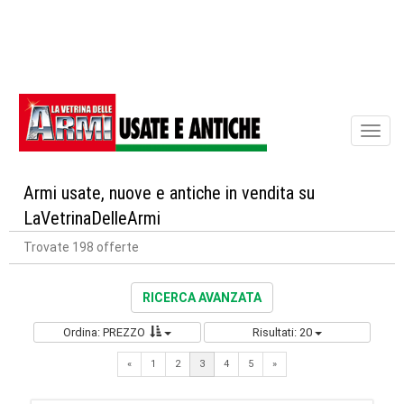
Toggl
naviga
Armi usate, nuove e antiche in vendita su
LaVetrinaDelleArmi
Trovate 198 offerte
RICERCA AVANZATA
Ordina: PREZZO
Risultati: 20
Previous
Next
«
1
2
3
4
5
»