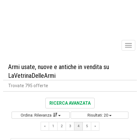
Toggl
naviga
Armi usate, nuove e antiche in vendita su
LaVetrinaDelleArmi
Trovate 795 offerte
RICERCA AVANZATA
Ordina: Rilevanza
Risultati: 20
Previous
Next
«
1
2
3
4
5
»