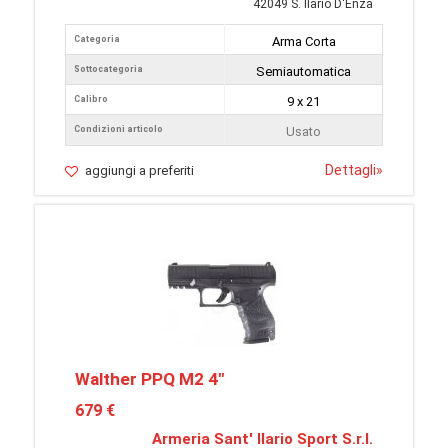
42049 S. Ilario D'Enza
Categoria
Arma Corta
Sottocategoria
Semiautomatica
Calibro
9 x 21
Condizioni articolo
Usato
Dettagli
»
aggiungi a preferiti
Walther PPQ M2 4"
679 €
Armeria Sant' Ilario Sport S.r.l.