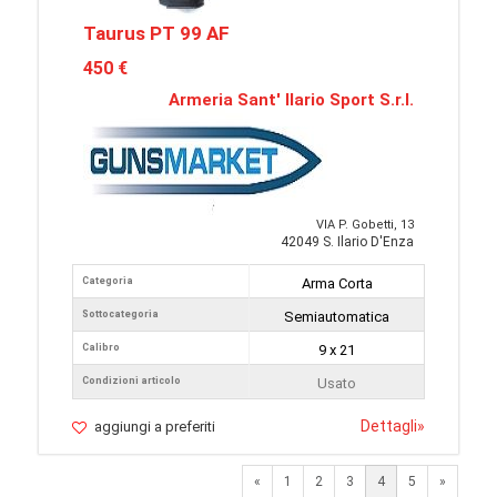
Taurus PT 99 AF
450 €
Armeria Sant' Ilario Sport S.r.l.
VIA P. Gobetti, 13
42049 S. Ilario D'Enza
Categoria
Arma Corta
Sottocategoria
Semiautomatica
Calibro
9 x 21
Condizioni articolo
Usato
Dettagli
»
aggiungi a preferiti
Previous
Next
«
1
2
3
4
5
»