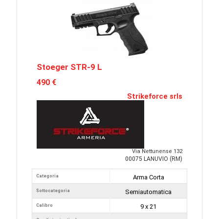
Stoeger STR-9 L
490 €
Strikeforce srls
Via Nettunense 132
00075 LANUVIO (RM)
Categoria
Arma Corta
Sottocategoria
Semiautomatica
Calibro
9 x 21