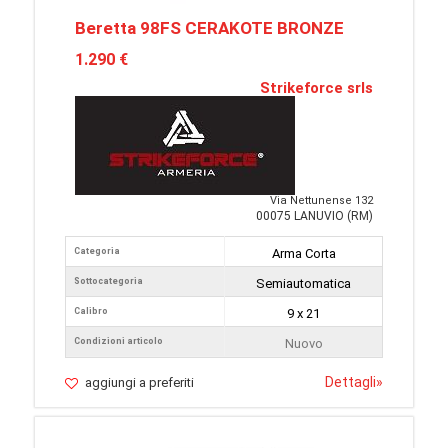
Beretta 98FS CERAKOTE BRONZE
1.290 €
Strikeforce srls
Via Nettunense 132
00075 LANUVIO (RM)
Categoria
Arma Corta
Sottocategoria
Semiautomatica
Calibro
9 x 21
Condizioni articolo
Nuovo
Dettagli
»
aggiungi a preferiti