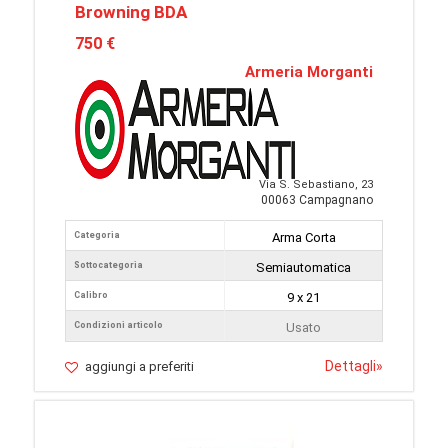
Browning BDA
750 €
Armeria Morganti
Via S. Sebastiano, 23
00063 Campagnano
Categoria
Arma Corta
Sottocategoria
Semiautomatica
Calibro
9 x 21
Condizioni articolo
Usato
Dettagli
»
aggiungi a preferiti