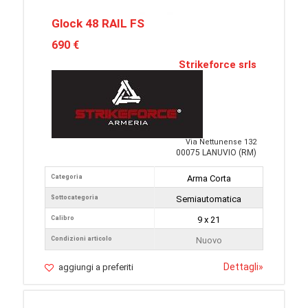
Glock 48 RAIL FS
690 €
Strikeforce srls
Via Nettunense 132
00075 LANUVIO (RM)
Categoria
Arma Corta
Sottocategoria
Semiautomatica
Calibro
9 x 21
Condizioni articolo
Nuovo
Dettagli
»
aggiungi a preferiti