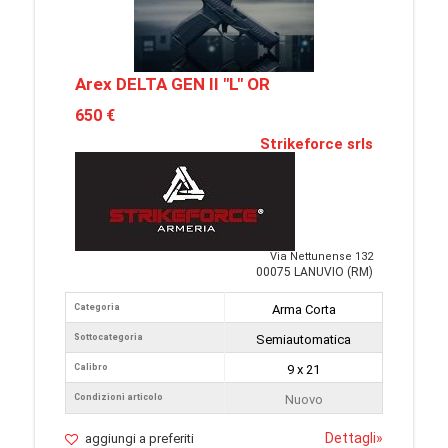
Arex DELTA GEN II "L" OR
650 €
Strikeforce srls
Via Nettunense 132
00075 LANUVIO (RM)
Categoria
Arma Corta
Sottocategoria
Semiautomatica
Calibro
9 x 21
Condizioni articolo
Nuovo
Dettagli
»
aggiungi a preferiti