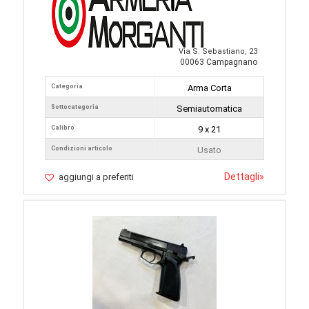
Via S. Sebastiano, 23
00063 Campagnano
Categoria
Arma Corta
Sottocategoria
Semiautomatica
Calibro
9 x 21
Condizioni articolo
Usato
Dettagli
»
aggiungi a preferiti