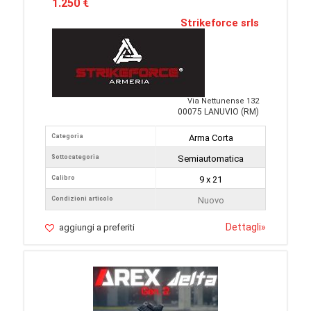
1.250 €
Strikeforce srls
Via Nettunense 132
00075 LANUVIO (RM)
Categoria
Arma Corta
Sottocategoria
Semiautomatica
Calibro
9 x 21
Condizioni articolo
Nuovo
Dettagli
»
aggiungi a preferiti