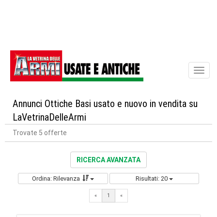
Toggl
naviga
Annunci Ottiche Basi usato e nuovo in vendita su
LaVetrinaDelleArmi
Trovate 5 offerte
RICERCA AVANZATA
Ordina: Rilevanza
Risultati: 20
«
1
«