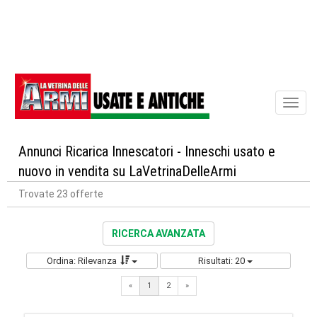
Toggl
naviga
Annunci Ricarica Innescatori - Inneschi usato e
nuovo in vendita su LaVetrinaDelleArmi
Trovate 23 offerte
RICERCA AVANZATA
Ordina: Rilevanza
Risultati: 20
Next
«
1
2
»