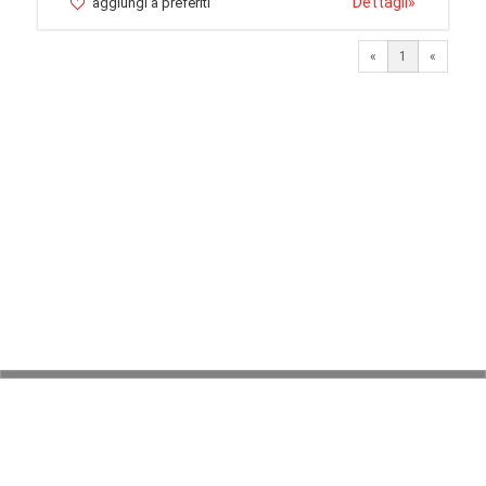
Dettagli
»
aggiungi a preferiti
«
1
«
© 2026 LaVetrinaDelleArmi
NEWPAPER19 S.r.l.
P.IVA/C.F. 10607740965
Via Molise, 3, Locate di Triulzi, MI - Italy
Capitale Sociale: 20.000 € i.v.
REA: MI - 2544938