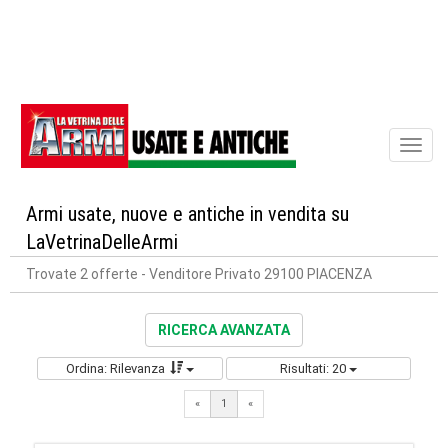
Toggl
naviga
Armi usate, nuove e antiche in vendita su
LaVetrinaDelleArmi
Trovate 2 offerte
- Venditore Privato 29100 PIACENZA
RICERCA AVANZATA
Ordina: Rilevanza
Risultati: 20
«
1
«