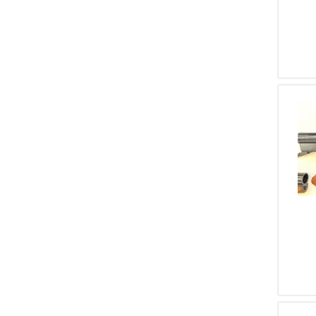
1
BSA
1
Colt
1
Cosmi
1
Dumoulin
1
Enfield
1
Fabarm
1
FNA
1
Browning (FN)
1
Gamba
1
Garand
1
Heckler & Koch
1
Mab
1
Marlin
1
Springfield
1
Voere
1
Walther
1
Webley & Scott