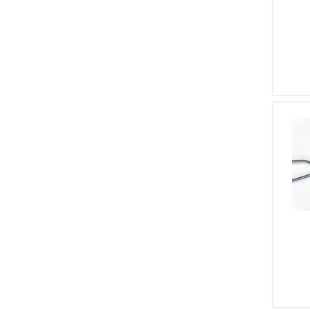
1
Bergara
1
Mosin-Nagant
1
GSG
1
Well
1
Rossler
1
ISD Bulgaria
1
Victrix
1
Martiini
1
Heckler & Kock
1
Garmin
1
Beretta Armi
1
SIG,SIG SAUER
1
Alexander
1
Daniel Defense
1
CZ - Česká Zbrojovka
1
BARRET
1
FN BROWNING
1