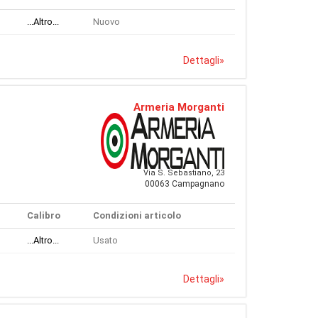
...Altro...
Nuovo
Dettagli
»
Armeria Morganti
Via S. Sebastiano, 23
00063 Campagnano
Calibro
Condizioni articolo
...Altro...
Usato
Dettagli
»