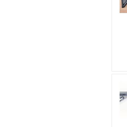
2
Marocchi
2
Mas
2
Mauser
2
Schmidt Rubin
2
Steyr Mannlicher
2
Thompson Center
2
Tikka
2
Zoli
2
Adler
2
Hatsan
2
Derya
2
ARTIGIANALE
2
VICTRIX ARMAMENTS
2
SCHMEISSER
1
Bernardelli
1
Breda
1
Brno