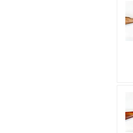
1
Weihrauch
1
Stoeger
1
Kelbly
1
Fair
1
Steyr
1
Werndl
1
Salvinelli
1
Francotte
1
Akkar
1
Cortesi
1
Bul
1
Concari
1
Armsan
1
Mahrohldt
1
Molot
1
ADC
1
Bergara