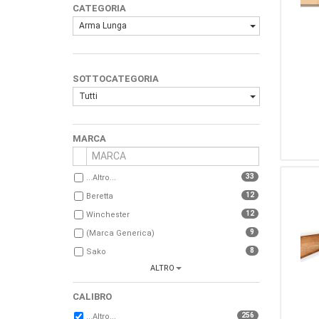
CATEGORIA
Arma Lunga
SOTTOCATEGORIA
Tutti
MARCA
33
...Altro...
12
Beretta
12
Winchester
9
(Marca Generica)
8
Sako
ALTRO
8
Weatherby
7
Remington
CALIBRO
7
Sabatti
256
...Altro...