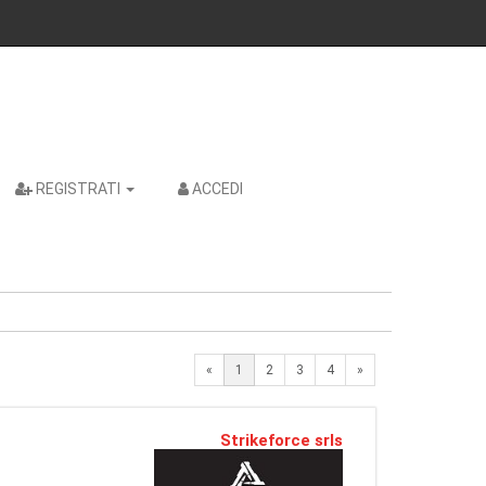
REGISTRATI
ACCEDI
Next
«
1
2
3
4
»
Strikeforce srls